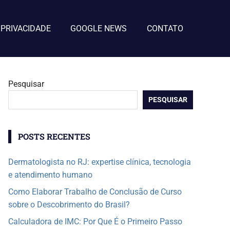
 PRIVACIDADE
GOOGLE NEWS
CONTATO
Pesquisar
PESQUISAR
POSTS RECENTES
Dermatologista no RJ: expertise clínica, tecnologia
e atendimento humano
Como Elaborar Trabalho de Conclusão de Curso
sobre o Descobrimento do Brasil?
Calculadora de IMC: Por Que É o Primeiro Passo