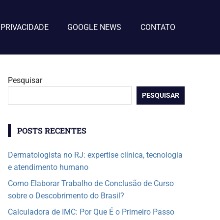
 PRIVACIDADE
GOOGLE NEWS
CONTATO
Pesquisar
PESQUISAR
POSTS RECENTES
Dermatologista no RJ: expertise clínica, tecnologia
e atendimento humano
Como Elaborar Trabalho de Conclusão de Curso
sobre o Descobrimento do Brasil?
Calculadora de IMC: Por Que É o Primeiro Passo